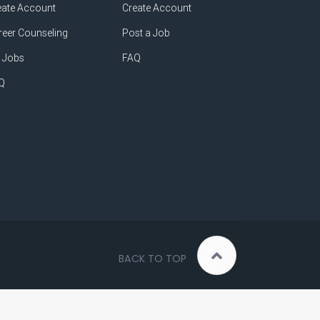
eate Account
Create Account
reer Counseling
Post a Job
 Jobs
FAQ
Q
BACK TO TOP