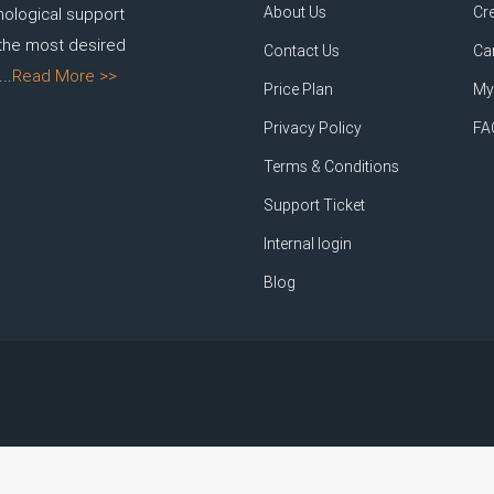
About Us
Cr
nological support
 the most desired
Contact Us
Ca
..
Read More >>
Price Plan
My
Privacy Policy
FA
Terms & Conditions
Support Ticket
Internal login
Blog