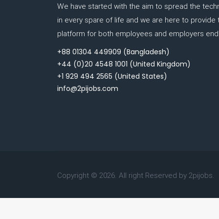
We have started with the aim to spread the tech
in every spare of life and we are here to provide
platform for both employees and employers end.
+88 01304 449909
(Bangladesh)
+44 (0)20 4548 1001
(United Kingdom)
+1 929 494 2565
(United States)
info@2pijobs.com
Copyright ©
2026. All right Reserved by 2pijobs.