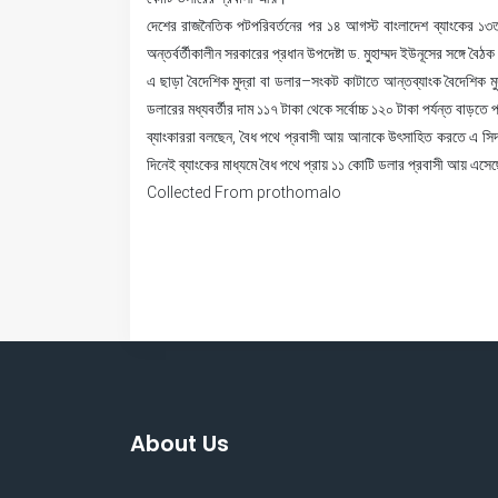
দেশের রাজনৈতিক পটপরিবর্তনের পর ১৪ আগস্ট বাংলাদেশ ব্যাংকের ১৩তম
অন্তর্বর্তীকালীন সরকারের প্রধান উপদেষ্টা ড. মুহাম্মদ ইউনূসের সঙ্গে 
এ ছাড়া বৈদেশিক মুদ্রা বা ডলার–সংকট কাটাতে আন্তব্যাংক বৈদেশিক মুদ
ডলারের মধ্যবর্তীর দাম ১১৭ টাকা থেকে সর্বোচ্চ ১২০ টাকা পর্যন্ত বাড়তে
ব্যাংকাররা বলছেন, বৈধ পথে প্রবাসী আয় আনাকে উৎসাহিত করতে এ সিদ্ধ
দিনেই ব্যাংকের মাধ্যমে বৈধ পথে প্রায় ১১ কোটি ডলার প্রবাসী আয় এস
Collected From prothomalo
About Us