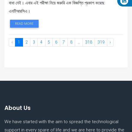
বাধা নেই। এবার এই পরীক্ষা নিয়ে জরুরি এক বিজ্ঞপ্তি প্রকাশ করেছে
এনটিআরসিএ।
READ MORE
‹
1
2
3
4
5
6
7
8
...
318
319
›
About Us
We have started with the aim to spread the technological
support in every spare of life and we are here to provide the