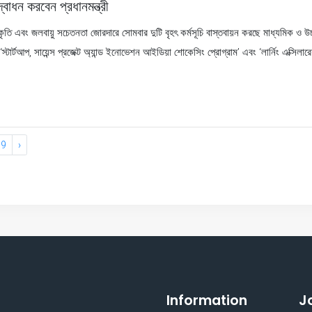
বোধন করবেন প্রধানমন্ত্রী
 সংস্কৃতি এবং জলবায়ু সচেতনতা জোরদারে সোমবার দুটি বৃহৎ কর্মসূচি বাস্তবায়ন করছে মাধ্যমিক ও
্টার্টআপ, সায়েন্স প্রজেক্ট অ্যান্ড ইনোভেশন আইডিয়া শোকেসিং প্রোগ্রাম’ এবং ‘লার্নিং এক্সি
19
›
Information
J