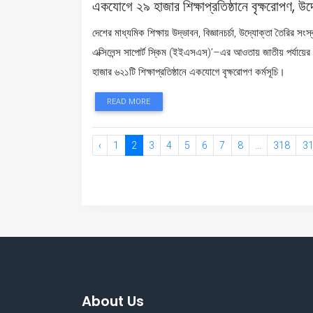
একযোগে ২৯ হাজার শিক্ষাপ্রতিষ্ঠানে বৃক্ষরোপণ, উদ্
দেশের মাধ্যমিক শিক্ষায় উদ্ভাবন, বিজ্ঞানচর্চা, উদ্যোক্তা তৈরির
এক্সিলেন্স সাপোর্ট স্কিম (ইইএসএস)’–এর আওতায় জাতীয় পর্যায়ের ‘স
হাজার ৬২১টি শিক্ষাপ্রতিষ্ঠানে একযোগে বৃক্ষরোপণ কর্মসূচি।
READ MORE
‹
1
2
3
4
5
6
7
8
...
318
3
About Us