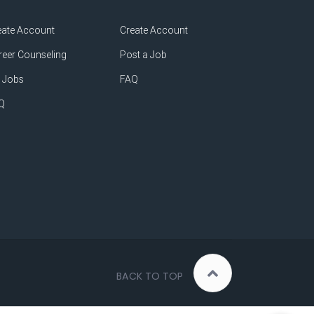
eate Account
Create Account
reer Counseling
Post a Job
 Jobs
FAQ
Q
BACK TO TOP