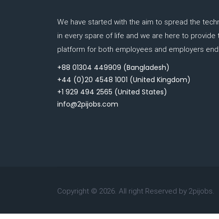
We have started with the aim to spread the tech
in every spare of life and we are here to provide
platform for both employees and employers end.
+88 01304 449909
(Bangladesh)
+44 (0)20 4548 1001
(United Kingdom)
+1 929 494 2565
(United States)
info@2pijobs.com
Copyright ©
2026. All right Reserved by 2pijobs.