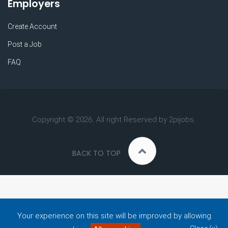
Employers
Create Account
Post a Job
FAQ
Copyright ©
2026. All right Reserved by 2pijobs.
BACK TO TOP
Your experience on this site will be improved by allowing
Do you Need Any Help?
MY ACCOUNT