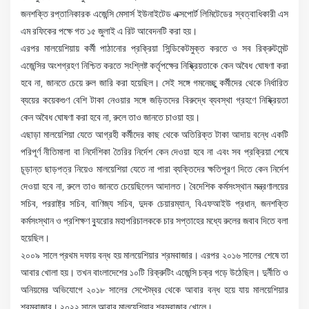
জনশক্তি রপ্তানিকারক এজেন্সি মেসার্স ইউনাইটেড এক্সপোর্ট লিমিটেডের স্বত্বাধিকারী এস
এম রফিকের পক্ষে গত ১৫ জুলাই এ রিট আবেদনটি করা হয়।
এরপর মালয়েশিয়ায় কর্মী পাঠানোর প্রক্রিয়া সিন্ডিকেটমুক্ত করতে ও সব রিক্রুটমেন্ট
এজেন্সির অংশগ্রহণ নিশ্চিত করতে সংশ্লিষ্ট কর্তৃপক্ষের নিষ্ক্রিয়তাকে কেন অবৈধ ঘোষণা করা
হবে না, জানতে চেয়ে রুল জারি করা হয়েছিল। সেই সঙ্গে গমনেচ্ছু কর্মীদের থেকে নির্ধারিত
ব্যয়ের কয়েকগুণ বেশি টাকা নেওয়ার সঙ্গে জড়িতদের বিরুদ্ধে ব্যবস্থা গ্রহণে নিষ্ক্রিয়তা
কেন অবৈধ ঘোষণা করা হবে না, রুলে তাও জানতে চাওয়া হয়।
এছাড়া মালয়েশিয়া যেতে আগ্রহী কর্মীদের কাছ থেকে অতিরিক্ত টাকা আদায় বন্ধে একটি
পরিপূর্ণ নীতিমালা বা নির্দেশিকা তৈরির নির্দেশ কেন দেওয়া হবে না এবং সব প্রক্রিয়া শেষে
চূড়ান্ত ছাড়পত্র নিয়েও মালয়েশিয়া যেতে না পারা ব্যক্তিদের ক্ষতিপূরণ দিতে কেন নির্দেশ
দেওয়া হবে না, রুলে তাও জানতে চেয়েছিলেন আদালত। বৈদেশিক কর্মসংস্থান মন্ত্রণালয়ের
সচিব, পররাষ্ট্র সচিব, বাণিজ্য সচিব, দুদক চেয়ারম্যান, বিএফআইউ প্রধান, জনশক্তি
কর্মসংস্থান ও প্রশিক্ষণ ব্যুরোর মহাপরিচালককে চার সপ্তাহের মধ্যে রুলের জবাব দিতে বলা
হয়েছিল।
২০০৯ সালে প্রথম দফায় বন্ধ হয় মালয়েশিয়ার শ্রমবাজার। এরপর ২০১৬ সালের শেষে তা
আবার খোলা হয়। তখন বাংলাদেশের ১০টি রিক্রুটিং এজেন্সি চক্র গড়ে উঠেছিল। দুর্নীতি ও
অনিয়মের অভিযোগে ২০১৮ সালের সেপ্টেম্বর থেকে আবার বন্ধ হয়ে যায় মালয়েশিয়ার
শ্রমবাজার। ২০২২ সালে আবার মালয়েশিয়ার শ্রমবাজার খোলে।