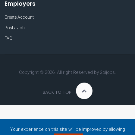
Employers
Create Account
Post a Job
FAQ
Copyright ©
2026. All right Reserved by 2pijobs.
BACK TO TOP
Your experience on this site will be improved by allowing
Do you Need Any Help?
MY ACCOUNT