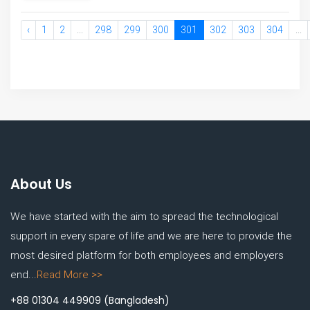
‹
1
2
...
298
299
300
301
302
303
304
...
About Us
We have started with the aim to spread the technological
support in every spare of life and we are here to provide the
most desired platform for both employees and employers
end...
Read More >>
+88 01304 449909
(Bangladesh)